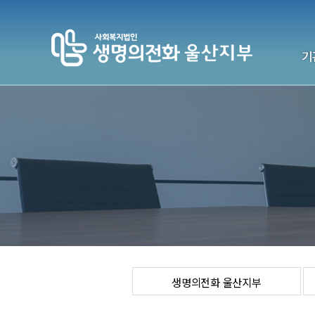
기
생명의전
기
전국센터
연락처
생명의전화 울산지부