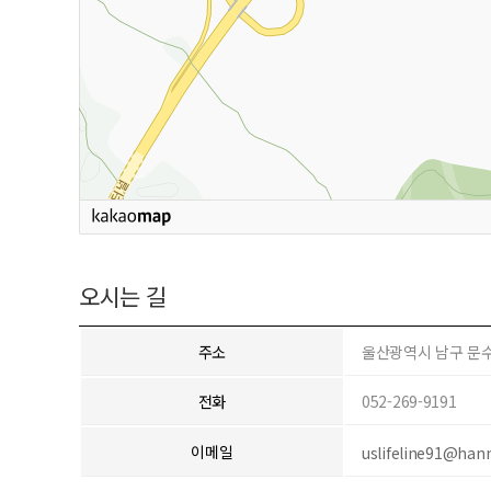
오시는 길
주소
울산광역시 남구 문수로
전화
052-269-9191
이메일
uslifeline91@han