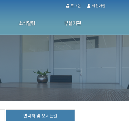
로그인
회원가입
소식알림
부설기관
공지사항
울산남구가정폭력·성폭력통합상담소
사업소식
성인문해교육센터
사진자료실
사이버 상담
소식지
연락처 및 오시는길