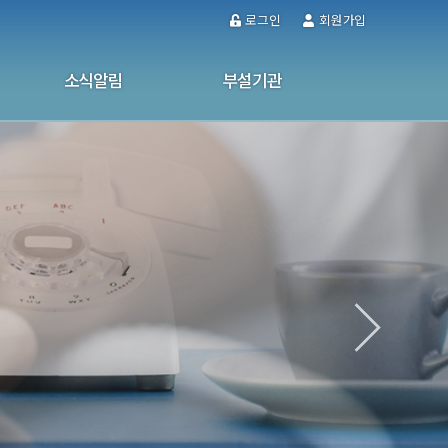
로그인
회원가입
소식알림
부설기관
공지사항
울산남구가정폭력·성폭력통합상담소
사업소식
성인문해교육센터
사진자료실
사이버 상담
소식지