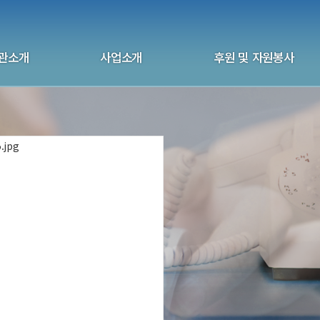
관소개
사업소개
후원 및 자원봉사
화 울산지부
상담사업
후원 안내
관연혁
자살예방사업
자원봉사안내
도움은 전화처럼 가까운 곳에...
 및 국제협회
교육사업
후원 신청하기
 및 오시는길
교육 신청하기
자원봉사 신청하기
전화상담자원봉사
얼굴없는 친구, 다정한 이웃!
울산생명의전화입니다.