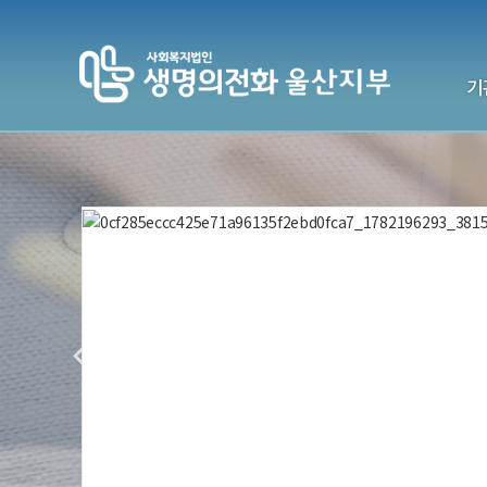
기
생명의전
기
전국센터
연락처