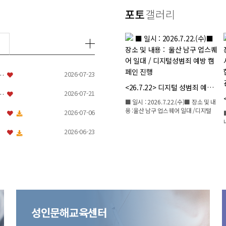
포토
갤러리
2026-07-23
소 상담원 채용2차 면접시험 합격자 공고
<26.07.31> 울산상담소시설협의…
<26.7.28> 가정폭력 예방 캠페…
<26.7.22> 디지털 성범죄 예방…
2026-07-21
소 상담원 채용1차 서류전형 합격자 공고
장소 및 내
■ 일시 : 2026.7.28.(화)■ 장소 및 내
■ 일시 : 2026.7.22.(수)■ 장소 및 내
 디지털성
용 :울산 남구 선암호수노인복지관/ 가
용 :울산 남구 업스퀘어 일대 /디지털
2026-07-06
정…
성…
2026-06-23
공고
성인문해교육센터