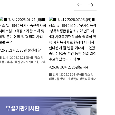
<26.06.
<26.7.21> 2026년 울산상담…
■ 일시 : 20
용 :울산 롯
■ 일시 : 2026.07.21.(화)■ 장소 및
상…
내용 : 복지가족진흥사회서비스원 교육
장 …
<26.07.03> 2026년도 제4…
■ 일시 : 2026.07.03.(금)■ 장소 및
내용 : 울산남구가정폭력·성폭력통합상
담소…
부설기관게시판