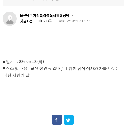
울산남구가정폭력성폭력통합상담…
Hit 243회
Date 26-05-12 14:54
댓글 0건
: 2026.05.12.(
)
■
일시
화
:
/
■
장소 및 내용
울산 성안동 일대
다 함께 점심 식사와 차를 나누는
'
직원 사랑의 날'