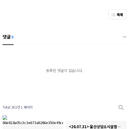
목록
댓글
0
등록된 댓글이 없습니다.
Total 203건
1 페이지
<26.07.31> 울산상담소시설협의회 디지털성폭력 및 불법촬영 경찰합동캠페인