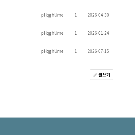
pHqghUme
1
2026-04-30
pHqghUme
1
2026-01-24
pHqghUme
1
2026-07-15
글쓰기