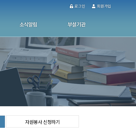
로그인
회원가입
소식알림
부설기관
공지사항
울산남구가정폭력·성폭력통합상담소
사업소식
성인문해교육센터
사진자료실
사이버 상담
소식지
자원봉사 신청하기