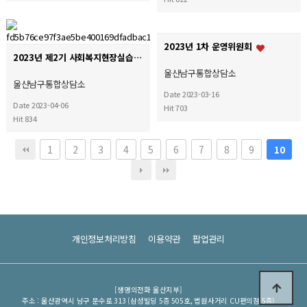
2023년 1차 운영위원회
2023년 제2기 사회복지현장실습 종결실
울산남구통합상담소
울산남구통합상담소
Date 2023-03-16
Date 2023-04-06
Hit 703
Hit 834
1
2
3
4
5
6
7
8
9
10
개인정보처리방침
이용약관
팝업관리
[생명의전화 울산지부]
주소 : 울산광역시 남구 문수로 313 (삼성빌딩 5층 505호, 법원사거리 CU편의점 5층)